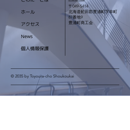
〒049-5414
ホール
北海道虻田郡豊浦町字幸町
87番地9
豊浦町商工会
アクセス
News
個人情報保護
© 2035 by Toyoura-cho Shoukoukai