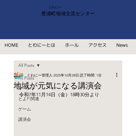
とわにー
豊浦町地域交流センター
HOME
とわにーとは
ホール
アクセス
News
All Posts
とわにー管理人
2025年10月28日
読了時間: 1分
All Posts
地域が元気になる講演会
イベント
令和7年11月14日（金）18時30分より
とよP!関連
ゲーム
講演会