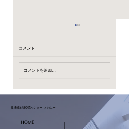
コメント
コメントを追加…
とよP！ポイント3倍セール
豊浦町地域交流センター とわにー
HOME