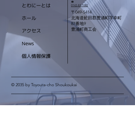
☎️
とわにーとは
0142-83-1082
〒049-5414
ホール
北海道虻田郡豊浦町字幸町
87番地9
豊浦町商工会
アクセス
News
個人情報保護
© 2035 by Toyoura-cho Shoukoukai