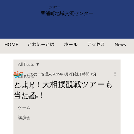
とわにー
豊浦町地域交流センター
HOME
とわにーとは
ホール
アクセス
News
All Posts
とわにー管理人
2025年7月2日
読了時間: 0分
All Posts
とよP！大相撲観戦ツアーも
イベント
当たる！
とよP!関連
ゲーム
講演会